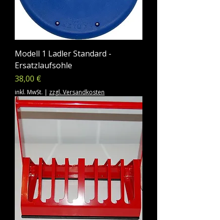
Modell 1 Ladler Standard -
Ersatzlaufsohle
Preis
38,00 €
inkl. MwSt.
|
zzgl. Versandkosten