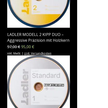
LADLER MODELL 2 KIPP DUO –
Aggressive Präzision mit Holzkern
Standardpreis
Sale-Preis
97,00 €
95,00 €
inkl. MwSt.
|
zzgl. Versandkosten