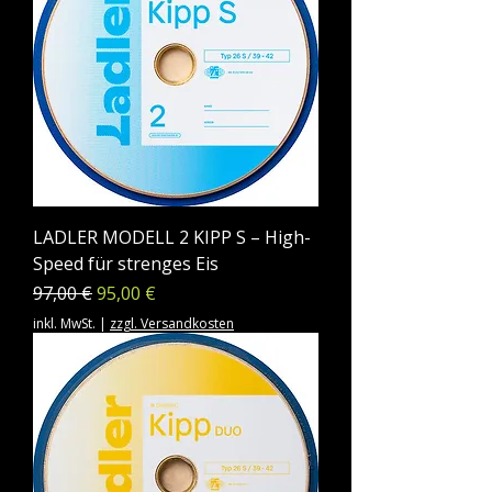
LADLER MODELL 2 KIPP S – High-
Speed für strenges Eis
Standardpreis
Sale-Preis
97,00 €
95,00 €
inkl. MwSt.
|
zzgl. Versandkosten