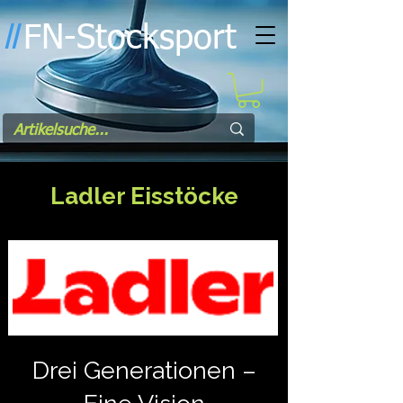
FN-Stocksport
l
l
Ladler Eisstöcke
Drei Generationen –