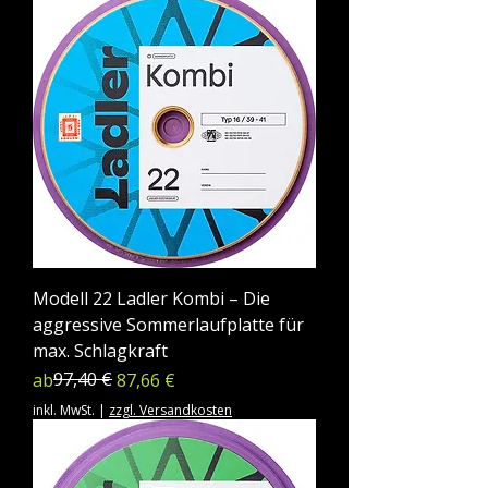
Modell 22 Ladler Kombi – Die
aggressive Sommerlaufplatte für
max. Schlagkraft
Standardpreis
Sale-Preis
97,40 €
ab
87,66 €
inkl. MwSt.
|
zzgl. Versandkosten