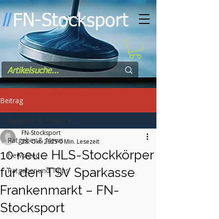
FN-Stocksport
l
l
Beitrag
Ratgeber & News
FN-Stocksport
Ratgeber & News
28. Okt. 2025
0 Min. Lesezeit
10 neue HLS-Stockkörper
Newsfeed
für den TSV Sparkasse
Ratgeber und Tipps
Frankenmarkt – FN-
Stocksport