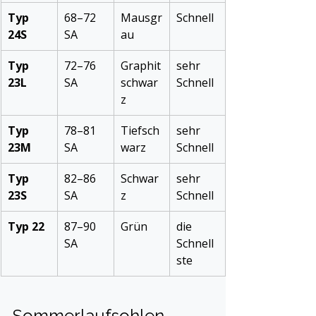
Typ 
68–72 
Mausgr
Schnell
24S
SA
au
Typ 
72–76 
Graphit
sehr 
23L
SA
schwar
Schnell
z
Typ 
78–81 
Tiefsch
sehr 
23M
SA
warz
Schnell
Typ 
82–86 
Schwar
sehr 
23S
SA
z
Schnell
Typ 22
87–90 
Grün
die 
SA
Schnell
ste
Sommerlaufsohlen 