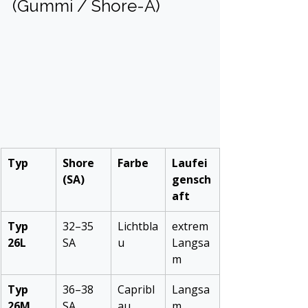
(Gummi / Shore-A)
Typ
Shore 
Farbe
Laufei
(SA)
gensch
aft
Typ 
32–35 
Lichtbla
extrem 
26L
SA
u
Langsa
m
Typ 
36–38 
Capribl
Langsa
26M
SA
au
m