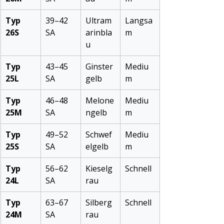
Typ 
39–42 
Ultram
Langsa
26S
SA
arinbla
m
u
Typ 
43–45 
Ginster
Mediu
25L
SA
gelb
m
Typ 
46–48 
Melone
Mediu
25M
SA
ngelb
m
Typ 
49–52 
Schwef
Mediu
25S
SA
elgelb
m
Typ 
56–62 
Kieselg
Schnell
24L
SA
rau
Typ 
63–67 
Silberg
Schnell
24M
SA
rau