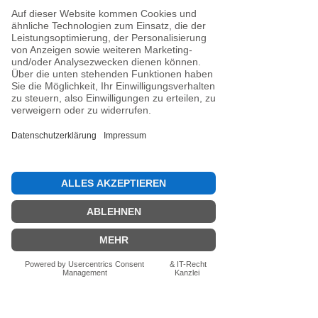
Grundregel:
 Je höher der 
Shore-/SD-Wert, desto härter 
die Platte und desto 
schneller läuft der Stock.
Aktuelle Beiträge
Alle ansehen