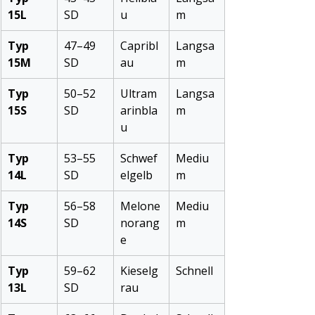
15L
SD
u
m
Typ 
47–49 
Capribl
Langsa
15M
SD
au
m
Typ 
50–52 
Ultram
Langsa
15S
SD
arinbla
m
u
Typ 
53–55 
Schwef
Mediu
14L
SD
elgelb
m
Typ 
56–58 
Melone
Mediu
14S
SD
norang
m
e
Typ 
59–62 
Kieselg
Schnell
13L
SD
rau