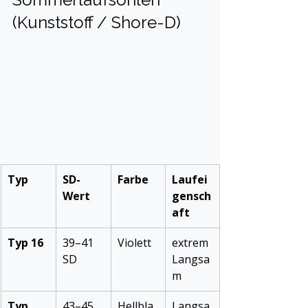
(Kunststoff / Shore-D)
Typ
SD-
Farbe
Laufei
Wert
gensch
aft
Typ 16
39–41 
Violett
extrem 
SD
Langsa
m
Typ 
43–45 
Hellbla
Langsa