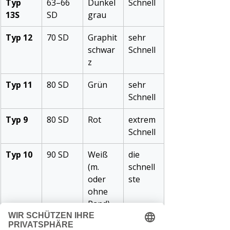
Typ 
63–66 
Dunkel
Schnell
13S
SD
grau
Typ 12
70 SD
Graphit
sehr 
schwar
Schnell
z
Typ 11
80 SD
Grün
sehr 
Schnell
Typ 9
80 SD
Rot
extrem 
Schnell
Typ 10
90 SD
Weiß 
die 
(m. 
schnell
oder 
ste
ohne 
Rand)