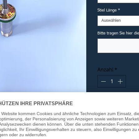
Stiel Länge
*
Auswählen
Bitte tragen Sie hier d
Anzahl
*
In
Winterstiel
ungen, was viele für unmöglich hielten:
es Titan-Master-Stiels wurden nochmals