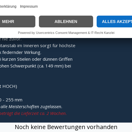
 kompromisslos für den Wintereinsatz
 konstruiert.
n:
Durch eine neuartige Konstruktion der
wird der Schwerpunkt extrem nach oben
 nie zuvor.
tanstab im Inneren sorgt für höchste
ark federnder Wirkung.
i kurzen Stielen oder dünnen Griffen
hohen Schwerpunkt (ca. 149 mm) bei
kt HOCH)
70 - 255 mm
r alle Meisterschaften zugelassen.
beträgt die Lieferzeit ca. 2 Wochen.
Noch keine Bewertungen vorhanden