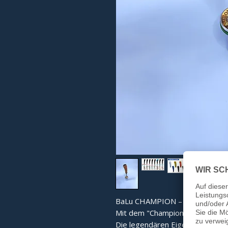
BaLu CHAMPION – Der extreme 
Mit dem "Champion" ist BaLu gel
Die legendären Eigenschaften d