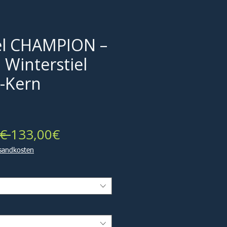
el CHAMPION –
 Winterstiel
n-Kern
Standardpreis
Sale-
€ 
133,00€
Preis
rsandkosten