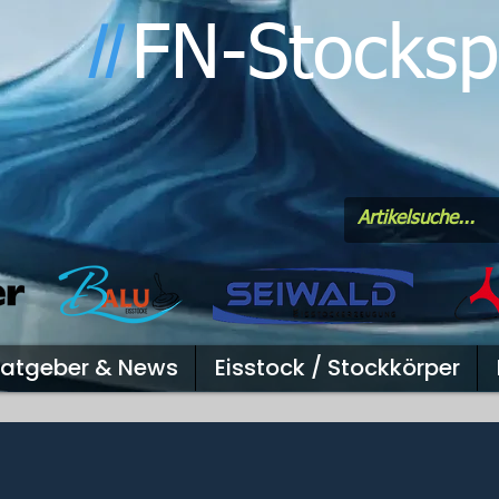
FN-Stocksp
l
l
atgeber & News
Eisstock / Stockkörper