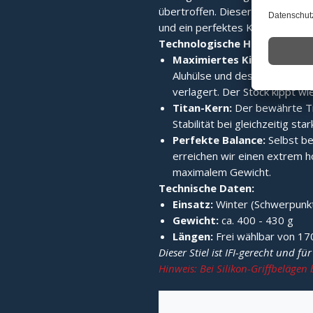
übertroffen. Dieser Stiel wurde
und ein perfektes Kippverhalten
Technologische Highlights:
Maximiertes Kippverhalte
Aluhülse und des Griffteils 
verlagert. Der Stock kippt wie
Titan-Kern:
Der bewährte Ti
Stabilität bei gleichzeitig st
Perfekte Balance:
Selbst be
erreichen wir einen extrem 
maximalem Gewicht.
Technische Daten:
Einsatz:
Winter (Schwerpun
Gewicht:
ca. 400 - 430 g
Längen:
Frei wählbar von 1
Dieser Stiel ist IFI-gerecht und fü
Hinweis: Bei Silikon-Griffbelägen 