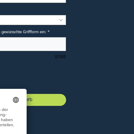
ie gewünschte Griffform ein:
*
0/500
 den Warenkorb