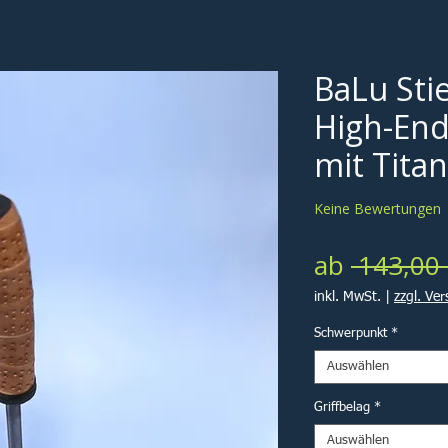
BaLu Sti
High-End
mit Tita
Keine Bewertungen
ab
 143,00 
inkl. MwSt.
|
zzgl. Ve
Schwerpunkt
*
Auswählen
Griffbelag
*
Auswählen