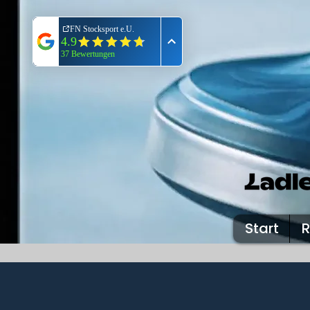
Start
R