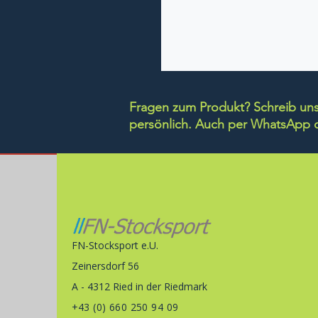
Fragen zum Produkt? Schreib uns 
persönlich.
Auch per WhatsApp di
FN-Stocksport e.U.
Zeinersdorf 56
A - 4312 Ried in der Riedmark
+43 (0) 660 250 94 09