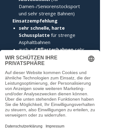
Damen-/Seniorenstocksport
und sehr strenge Bahnen)
Einsatzempfehlung
sehr schnelle, harte
Schussplatte
für strenge
Asphaltbahnen
auch auf
Pflasterbahnen
sehr
gut spielbar, Stärken klar im
Schussspiel auf Asphalt
ideal für Spieler, die eine
direkte, harte Rückmeldung
und hohe Geschwindigkeit
suchen
hervorragend geeignet, wenn
Standverhalten und saubere
Auflage
(140 mm) im
Vordergrund stehen
Spezialvarianten sehr gut als
Kippplatten
nutzbar