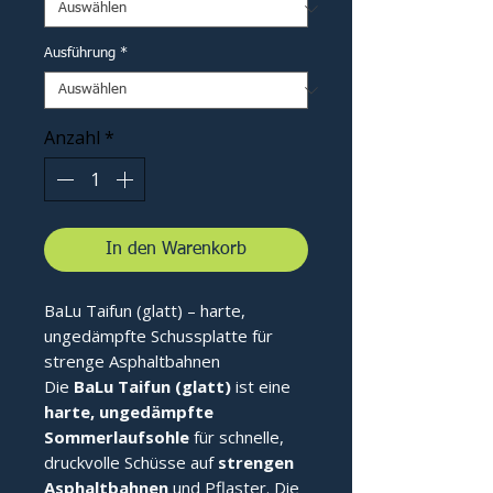
Ausführung
*
Anzahl
*
In den Warenkorb
BaLu Taifun (glatt) – harte,
ungedämpfte Schussplatte für
strenge Asphaltbahnen
Die
BaLu Taifun (glatt)
ist eine
harte, ungedämpfte
Sommerlaufsohle
für schnelle,
druckvolle Schüsse auf
strengen
Asphaltbahnen
und Pflaster. Die