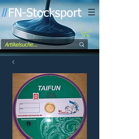
FN-Stocksport
l
l