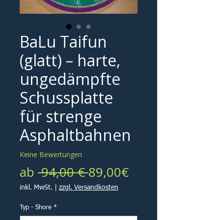
BaLu Taifun
(glatt) – harte,
ungedämpfte
Schussplatte
für strenge
Asphaltbahnen
Keine Bewertungen
Standardpreis
Sale-
ab
 94,00 € 
89,00€
Preis
inkl. MwSt.
|
zzgl. Versandkosten
Typ - Shore
*