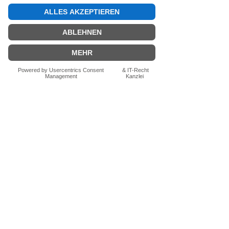
besonders interessant als
Alternative zu Seiwald
Rocket Mamba glatt, Ladler
Stock 4 und HLS Race
ungedämpft
Noch keine Bewertungen
vorhanden
Jetzt die erste Bewertung abgeben.
Bewertung abgeben
Fragen zum Produkt? Schreib uns
einfach im Chat – wir beraten dich
persönlich.
Auch per WhatsApp
direkt im Chat möglich.