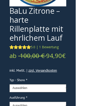
BaLu Zitrone –
harte
Rillenplatte mit
ehrlichem Lauf
Das Rating beträgt 5.0 von fünf Sternen, basierend auf 1
5.0 | 1 Bewertung
Standardpreis
ab
 100,00 € 
94,90€
Sale-
Preis
inkl. MwSt.
|
zzgl. Versandkosten
Typ - Shore
*
Ausführung
*