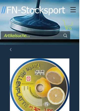
FN-Stocksport
l
l