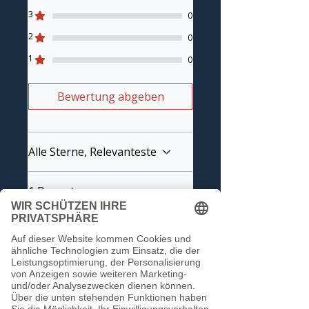
3
0
2
0
1
0
Bewertung abgeben
Alle Sterne, Relevanteste
1 Bewertung
Aljoscha
•
14. Juli
Mit 5 von 5 Sternen bewertet.
Bestätigt
Super als abgedrehte
Version
Spiele die Platte als 47 in der