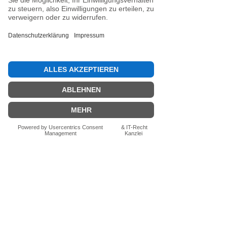
abgedrehten Variante
1,8Grad, 125mm. Super
Schussplatte, tolles
Feedback und bleibt auch
mal wie festgeklebt stehen.
War das hilfreich?
Ja
Fragen zum Produkt? Schreib uns
einfach im Chat – wir beraten dich
persönlich.
Auch per WhatsApp
direkt im Chat möglich.
Chatten