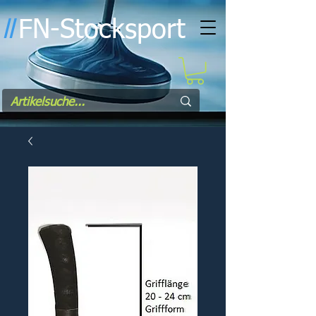
FN-Stocksport
l
l