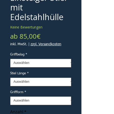
mit
Edelstahlhülle
Keine Bewertungen
Sale-
ab
85,00€
Preis
inkl. MwSt.
|
zzgl. Versandkosten
Griffbelag
*
Stiel Länge
*
Griffform
*
Anzahl
*