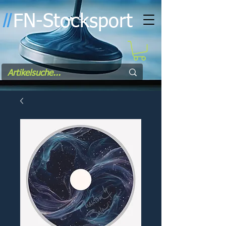
FN-Stocksport
l
l