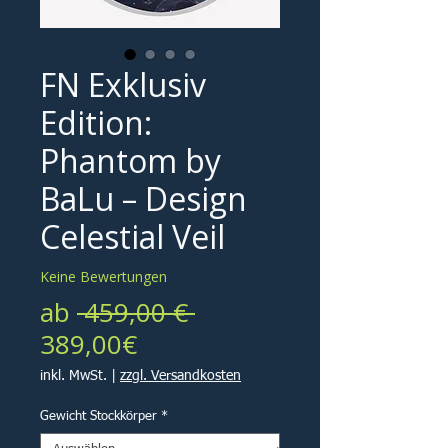
FN Exklusiv
Edition:
Phantom by
BaLu – Design
Celestial Veil
Keine Bewertungen
Standardpreis
ab
 459,00 € 
Sale-
389,00€
Preis
inkl. MwSt.
|
zzgl. Versandkosten
Gewicht Stockkörper
*