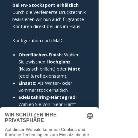
bei FN-Stocksport erhältlich
.
Durch die verfeinerte Drucktechnik
realisieren wir nun auch filigranste
Konturen direkt bei uns im Haus.
Konfiguration nach Maß:
Oberflächen-Finish:
Wählen
Sie zwischen
Hochglanz
(klassisch brillant) oder
Matt
(edel & reflexionsarm).
Einsatz:
Als Winter- oder
Sommerstock erhältlich.
Edelstahlring-Härtegrad:
Wählen Sie von "Sehr Hart"
(perfekt für den Stockschuss)
bis "Weich" (ideal für den
Anschuss).
Zertifizierung:
Inklusive IFI-