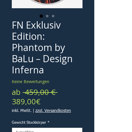
FN Exklusiv
Edition:
Phantom by
BaLu – Design
Inferna
Keine Bewertungen
Standardpreis
ab
 459,00 € 
Sale-
389,00€
Preis
inkl. MwSt.
|
zzgl. Versandkosten
Gewicht Stockkörper
*