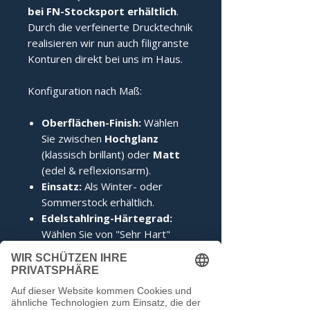
bei FN-Stocksport erhältlich
.
Durch die verfeinerte Drucktechnik
realisieren wir nun auch filigranste
Konturen direkt bei uns im Haus.
Konfiguration nach Maß:
Oberflächen-Finish:
Wählen
Sie zwischen
Hochglanz
(klassisch brillant) oder
Matt
(edel & reflexionsarm).
Einsatz:
Als Winter- oder
Sommerstock erhältlich.
Edelstahlring-Härtegrad:
Wählen Sie von "Sehr Hart"
(perfekt für den Stockschuss)
bis "Weich" (ideal für den
Anschuss).
Zertifizierung:
Inklusive IFI-