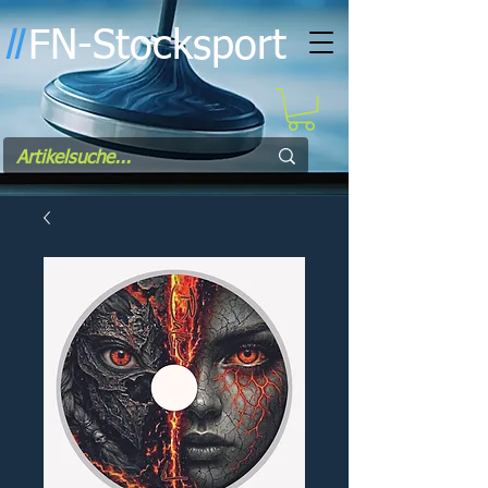
FN-Stocksport
l
l