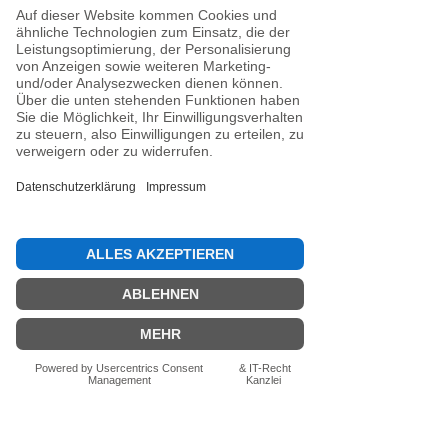
Anschuss).
Zertifizierung:
Inklusive IFI-
Siegel (DESV-Siegel optional).
Noch keine Bewertungen
vorhanden
Jetzt die erste Bewertung abgeben.
Bewertung abgeben
Fragen zum Produkt? Schreib uns
einfach im Chat – wir beraten dich
persönlich.
Auch per WhatsApp
direkt im Chat möglich.
Chatten