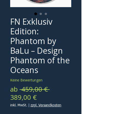
FN Exklusiv
Edition:
Phantom by
BaLu – Design
Phantom of the
Oceans
Keine Bewertungen
Standardpreis
ab
 459,00 € 
Sale-
389,00 €
Preis
inkl. MwSt.
|
zzgl. Versandkosten