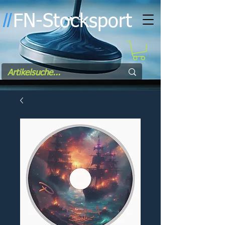
FN-Stocksport
l
l