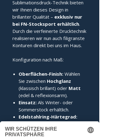
Sublimationsdruck-Technik bieten
wir Ihnen dieses Design in
brillanter Qualität –
exklusiv nur
bei FN-Stocksport erhältlich
.
Durch die verfeinerte Drucktechnik
realisieren wir nun auch filigranste
Konturen direkt bei uns im Haus.
Konfiguration nach Maß:
Oberflächen-Finish:
Wählen
Sie zwischen
Hochglanz
(klassisch brillant) oder
Matt
(edel & reflexionsarm).
Einsatz:
Als Winter- oder
Sommerstock erhältlich.
Edelstahlring-Härtegrad:
Wählen Sie von "Sehr Hart"
(perfekt für den Stockschuss)
bis "Weich" (ideal für den