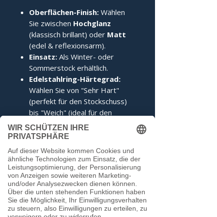
Oberflächen-Finish:
Wählen
Sie zwischen
Hochglanz
(klassisch brillant) oder
Matt
(edel & reflexionsarm).
Einsatz:
Als Winter- oder
Sommerstock erhältlich.
Edelstahlring-Härtegrad:
Wählen Sie von "Sehr Hart"
(perfekt für den Stockschuss)
bis "Weich" (ideal für den
Anschuss).
Zertifizierung:
Inklusive IFI-
Siegel (DESV-Siegel optional).
Noch keine Bewertungen
vorhanden