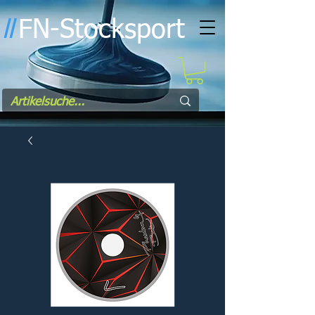
FN-Stocksport
l
l