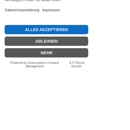
Jetzt die erste Bewertung abgeben.
Bewertung abgeben
Fragen zum Produkt? Schreib uns
einfach im Chat – wir beraten dich
persönlich.
Auch per WhatsApp
direkt im Chat möglich.
Chatten
FN-Stocksport e.U.
Zeinersdorf 56