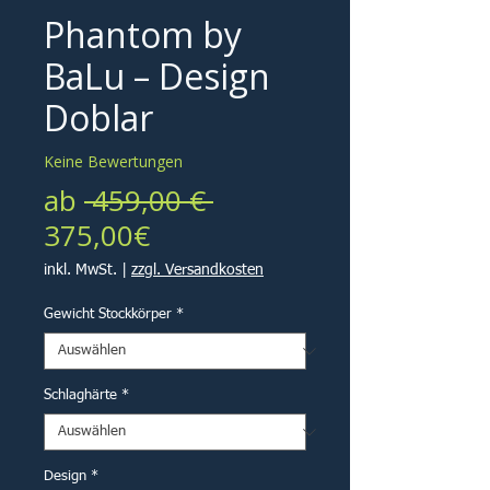
Phantom by
BaLu – Design
Doblar
Keine Bewertungen
Standardpreis
ab
 459,00 € 
Sale-
375,00€
Preis
inkl. MwSt.
|
zzgl. Versandkosten
Gewicht Stockkörper
*
Schlaghärte
*
Design
*