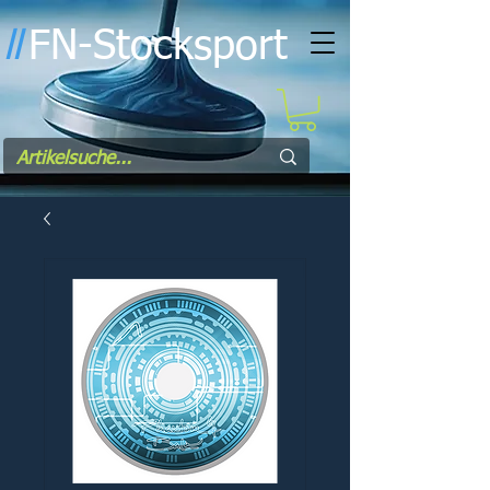
FN-Stocksport
l
l