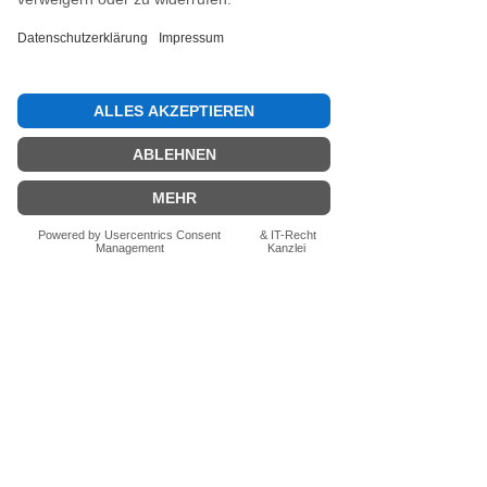
Jetzt die erste Bewertung abgeben.
Bewertung abgeben
Fragen zum Produkt? Schreib uns
einfach im Chat – wir beraten dich
persönlich.
Auch per WhatsApp
direkt im Chat möglich.
Chatten
FN-Stocksport e.U.
Zeinersdorf 56