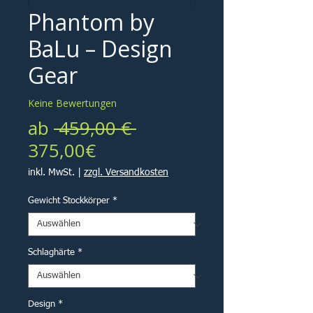
Phantom by
BaLu – Design
Gear
Keine Bewertungen
Standardpreis
ab
 459,00 € 
Sale-
375,00€
Preis
inkl. MwSt.
|
zzgl. Versandkosten
Gewicht Stockkörper
*
Schlaghärte
*
Design
*