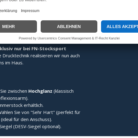
Der Stock bleibt nach dem Treffer
usiv-Modell)
uck-Technik bieten wir Ihnen dieses
klusiv nur bei FN-Stocksport
e Drucktechnik realisieren wir nun auch
uns im Haus.
Sie zwischen
Hochglanz
(klassisch
eflexionsarm).
merstock erhältlich.
ählen Sie von "Sehr Hart" (perfekt für
(ideal für den Anschuss).
Siegel (DESV-Siegel optional).