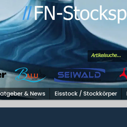
FN-Stocksp
l
l
atgeber & News
Eisstock / Stockkörper