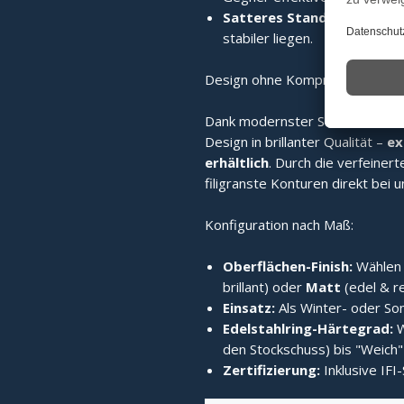
Satteres Standvermögen:
stabiler liegen.
Design ohne Kompromisse (Exkl
Dank modernster Sublimationsdr
Design in brillanter Qualität –
ex
erhältlich
. Durch die verfeinert
filigranste Konturen direkt bei 
Konfiguration nach Maß:
Oberflächen-Finish:
Wählen 
brillant) oder
Matt
(edel & r
Einsatz:
Als Winter- oder Som
Edelstahlring-Härtegrad:
W
den Stockschuss) bis "Weich" 
Zertifizierung:
Inklusive IFI-