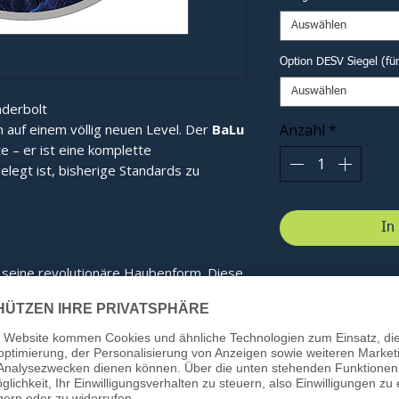
Auswählen
Option DESV Siegel (fü
Auswählen
derbolt
n auf einem völlig neuen Level. Der
BaLu
Anzahl
*
te – er ist eine komplette
elegt ist, bisherige Standards zu
In
 seine revolutionäre Haubenform. Diese
gt für eine optimale Kraftverteilung im
bnis spüren Sie bei jedem Schuss:
ie Energie wird effizienter gebündelt.
ung:
Beim Kontakt mit dem
Energie direkter übertragen, was den