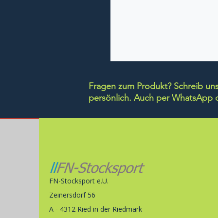
Fragen zum Produkt? Schreib uns 
persönlich.
Auch per WhatsApp di
FN-Stocksport e.U.
Zeinersdorf 56
A - 4312 Ried in der Riedmark