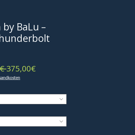
 by BaLu –
hunderbolt
Standardpreis
Sale-
€ 
375,00€
Preis
rsandkosten