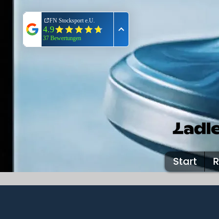
Start
R