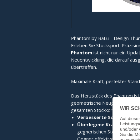
Phantom by BaLu – Design Thun
Erleben Sie Stocksport-Präzisio
Phantom
ist nicht nur ein Upda
Neuentwicklung, die darauf ausg
übertreffen.
Maximale Kraft, perfekter Stand
Das Herzstück des Phantom ist
geometrische Neugestaltung sor
gesamten Stockkörper. Das Erge
Verbesserte Schlagkraft:
D
Überlegene Kraftübertrag
gegnerischen Stock wird die 
Gegner effektiver verdrängt.