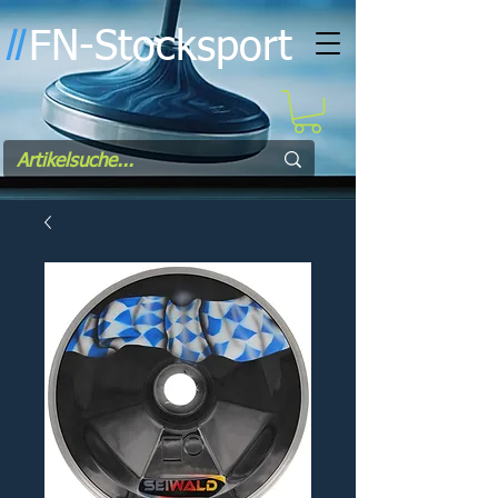
FN-Stocksport
l
l