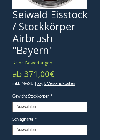
Seiwald Eisstock
/ Stockkörper
Airbrush
"Bayern"
Keine Bewertungen
Sale-
ab
371,00€
Preis
inkl. MwSt.
|
zzgl. Versandkosten
Gewicht Stockkörper
*
Schlaghärte
*