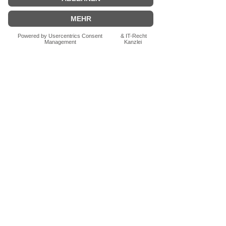
Bewertung abgeben
Fragen zum Produkt? Schreib uns
einfach im Chat – wir beraten dich
persönlich.
Auch per WhatsApp
direkt im Chat möglich.
Chatten
FN-Stocksport e.U.
Zeinersdorf 56
A - 4312 Ried in der Riedmark