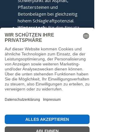
Schwerpunkt auf Asphalt,
Pflastersteinen und
Betonbelägen bei gleichzeitig
hohem Schlagkraftpotenzial.
Winterstock:
Für den Einsatz
auf Eis wird der Stock mit einem
auf das Limit abgedrehten
Edelstahlring geliefert, was ihm
ein unvergleichliches
Kippverhalten verleiht.
Dieser Stock entspricht den
Voraussetzungen der IFI.
Noch keine Bewertungen
vorhanden
Jetzt die erste Bewertung abgeben.