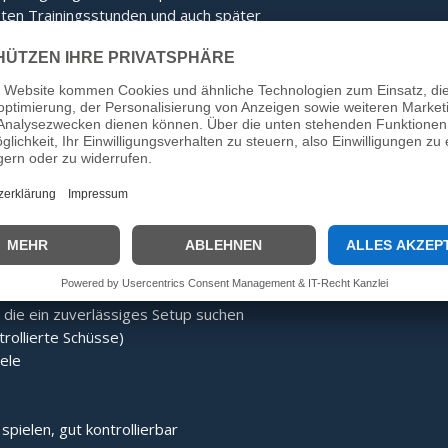
rsten Trainingsstunden und auch später
 Stockkörper
ohne IFI Zulassung (1
mit sportlichem Design – optimal für
aining. Ausführung in glänzend mit
,7 KG
atte
– gedämpft und glatt für
k). Unterstützt ein ruhigeres
nders beim Erlernen von Ziel- und
on Typ 15L (sehr langsam) -> Typ 10
 die ein zuverlässiges Setup suchen
trollierte Schüsse)
iele
 spielen, gut kontrollierbar