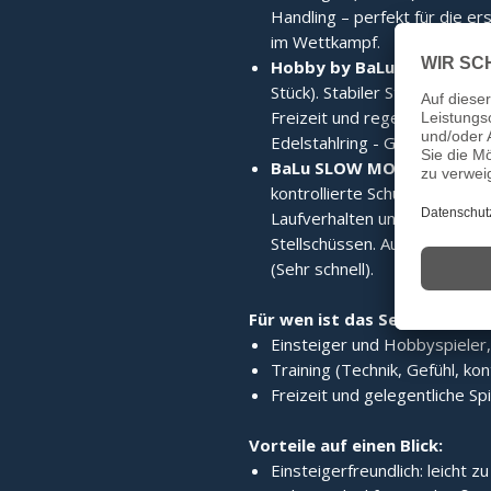
Handling – perfekt für die e
im Wettkampf.
Hobby by BaLu Eisstock /
Stück). Stabiler Stockkörper 
Freizeit und regelmäßiges Tr
Edelstahlring - Gewicht ca. 3
BaLu SLOW MOVE Schusspl
kontrollierte Schüsse (1 Stüc
Laufverhalten und hilft beso
Stellschüssen. Auswählbar v
(Sehr schnell).
Für wen ist das Set gedacht?
Einsteiger und Hobbyspieler,
Training (Technik, Gefühl, kon
Freizeit und gelegentliche Sp
Vorteile auf einen Blick:
Einsteigerfreundlich: leicht zu