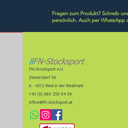
Fragen zum Produkt? Schreib uns 
persönlich.
Auch per WhatsApp di
FN-Stocksport e.U.
Zeinersdorf 56
A - 4312 Ried in der Riedmark
+43 (0) 660 250 94 09
office@fn-stocksport.at