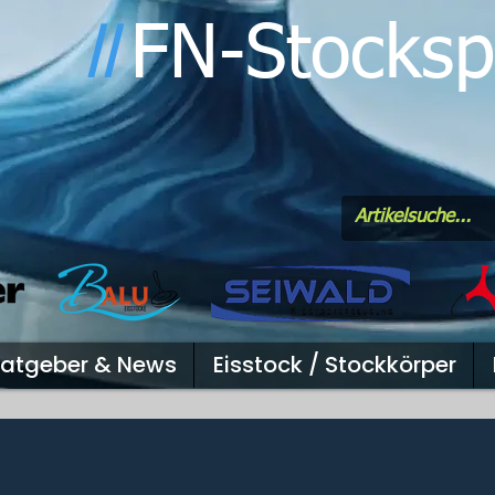
FN-Stocksp
l
l
atgeber & News
Eisstock / Stockkörper