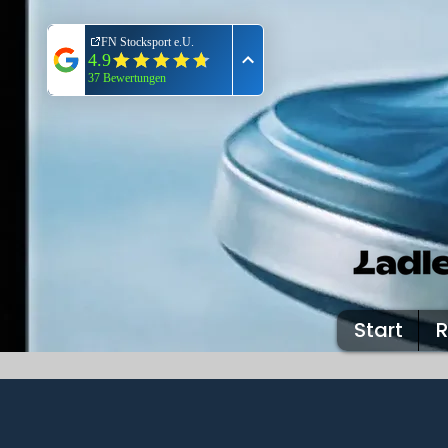
Start
R