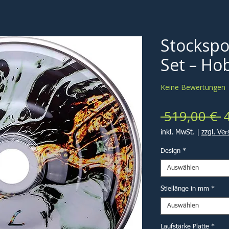
Stockspor
Set – Ho
Keine Bewertungen
S
 519,00 € 
inkl. MwSt.
|
zzgl. Ve
Design
*
Auswählen
Stiellänge in mm
*
Auswählen
Laufstärke Platte
*