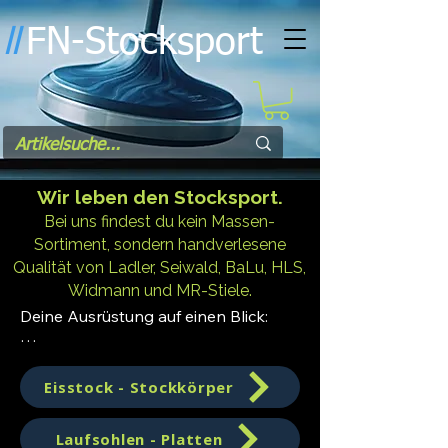
FN-Stocksport
l
l
Wir leben den Stocksport.
Bei uns findest du kein Massen-
Sortiment, sondern handverlesene
Qualität von Ladler, Seiwald, BaLu, HLS,
Widmann und MR-Stiele.
Deine Ausrüstung auf einen Blick:

Eisstöcke & Stockkörper: Vom 
Einsteiger bis zum Turnierprofi.

Eisstock - Stockkörper
Laufsohlen: IFI-gerecht, von extrem 
schnell bis streng gedämpft.

Laufsohlen - Platten