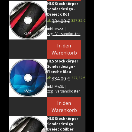
HLS Stockkörper
Sonderdesign -
Dreieck Rot
Standardpreis
Sale-Preis
ab
334,00 €
327,32 €
inkl. MwSt.
|
zzgl. Versandkosten
In den
Warenkorb
HLS Stockkörper
Sonderdesign -
Flaeche Blau
Standardpreis
Sale-Preis
ab
334,00 €
327,32 €
inkl. MwSt.
|
zzgl. Versandkosten
In den
Warenkorb
HLS Stockkörper
Sonderdesign -
Dreieck Silber