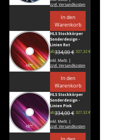
zzgl. Versandkosten
In den
Warenkorb
HLS Stockkörper
Sonderdesign -
Linien Rot
Standardpreis
Sale-Preis
ab
334,00 €
327,32 €
inkl. MwSt.
|
zzgl. Versandkosten
In den
Warenkorb
HLS Stockkörper
Sonderdesign -
Linien Pink
Standardpreis
Sale-Preis
ab
334,00 €
327,32 €
inkl. MwSt.
|
zzgl. Versandkosten
In den