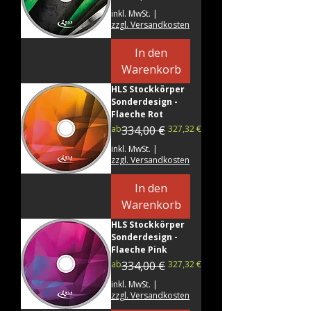
inkl. MwSt.
|
zzgl. Versandkosten
In den
Warenkorb
HLS Stockkörper
Sonderdesign -
Flaeche Rot
Standardpreis
Sale-Preis
ab
334,00 €
327,32 €
inkl. MwSt.
|
zzgl. Versandkosten
In den
Warenkorb
HLS Stockkörper
Sonderdesign -
Flaeche Pink
Standardpreis
Sale-Preis
ab
334,00 €
327,32 €
inkl. MwSt.
|
zzgl. Versandkosten