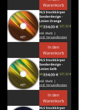
Warenkorb
HLS Stockkörper
Sonderdesign -
Linien Orange
Standardpreis
Sale-Preis
ab
334,00 €
327,32 €
inkl. MwSt.
|
zzgl. Versandkosten
In den
Warenkorb
HLS Stockkörper
Sonderdesign -
Linien Gelb
Standardpreis
Sale-Preis
ab
334,00 €
327,32 €
inkl. MwSt.
|
zzgl. Versandkosten
In den
Warenkorb
HLS Stockkörper