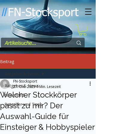
FN-Stocksport
l
l
Beitrag
Ratgeber & News
FN-Stocksport
Ratgeber & News
27. Okt. 2025
4 Min. Lesezeit
Welcher Stockkörper
Newsfeed
passt zu mir? Der
Ratgeber und Tipps
Auswahl-Guide für
Einsteiger & Hobbyspieler