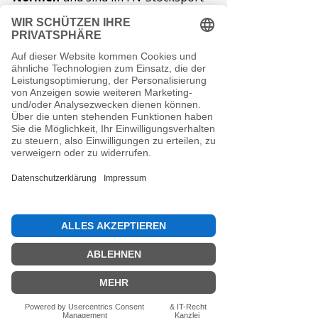
Shop klar ersichtlich. So kannst du 
deine Kombination aus Gewicht, 
Härte, Ring und Saison gezielt 
zusammenstellen – genau wie im 
Wettkampf. Bitte beachten: Bei den 
Winterstöcken gibt es nur 
Edelstahlringe! 
Fazit
Welcher Stockkörper zu dir passt, 
hängt von 
deiner Position
, 
deiner 
Technik
 und 
deiner Spielweise
 ab:
Unsere Empfehlung:
Moar:
 weich & schwer – 
extremes Standverhalten
Kombinierer:
 mittlere Härte, 
Gewicht M