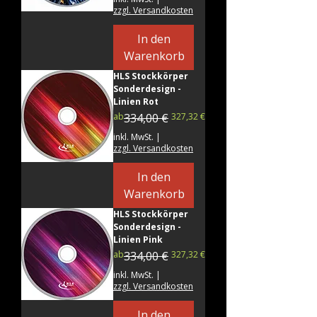
zzgl. Versandkosten
In den
Warenkorb
HLS Stockkörper
Sonderdesign -
Linien Rot
Standardpreis
Sale-Preis
ab
334,00 €
327,32 €
inkl. MwSt.
|
zzgl. Versandkosten
In den
Warenkorb
HLS Stockkörper
Sonderdesign -
Linien Pink
Standardpreis
Sale-Preis
ab
334,00 €
327,32 €
inkl. MwSt.
|
zzgl. Versandkosten
In den