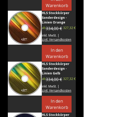
Warenkorb
HLS Stockkörper
Sonderdesign -
Linien Orange
Standardpreis
Sale-Preis
ab
334,00 €
327,32 €
inkl. MwSt.
|
zzgl. Versandkosten
In den
Warenkorb
HLS Stockkörper
Sonderdesign -
Linien Gelb
Standardpreis
Sale-Preis
ab
334,00 €
327,32 €
inkl. MwSt.
|
zzgl. Versandkosten
In den
Warenkorb
HLS Stockkörper