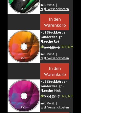
inkl. MwSt.
|
zzgl. Versandkosten
In den
Warenkorb
HLS Stockkörper
Sonderdesign -
Flaeche Rot
Standardpreis
Sale-Preis
ab
334,00 €
327,32 €
inkl. MwSt.
|
zzgl. Versandkosten
In den
Warenkorb
HLS Stockkörper
Sonderdesign -
Flaeche Pink
Standardpreis
Sale-Preis
ab
334,00 €
327,32 €
inkl. MwSt.
|
zzgl. Versandkosten