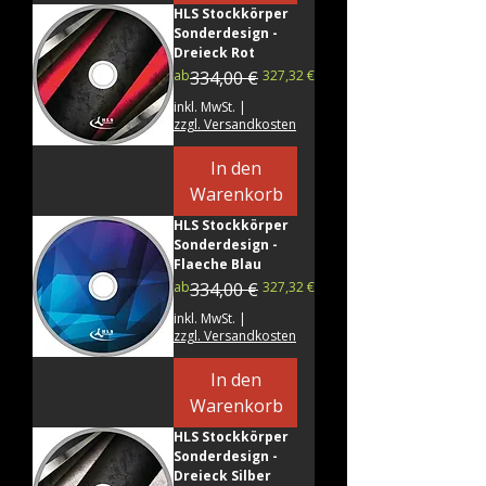
HLS Stockkörper
Sonderdesign -
Dreieck Rot
Standardpreis
Sale-Preis
ab
334,00 €
327,32 €
inkl. MwSt.
|
zzgl. Versandkosten
In den
Warenkorb
HLS Stockkörper
Sonderdesign -
Flaeche Blau
Standardpreis
Sale-Preis
ab
334,00 €
327,32 €
inkl. MwSt.
|
zzgl. Versandkosten
In den
Warenkorb
HLS Stockkörper
Sonderdesign -
Dreieck Silber