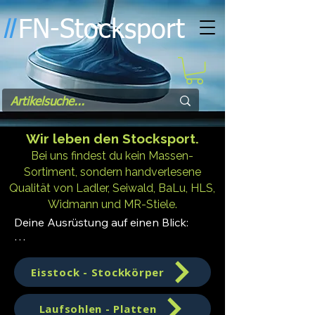
FN-Stocksport
l
l
Wir leben den Stocksport.
Bei uns findest du kein Massen-
Sortiment, sondern handverlesene
Qualität von Ladler, Seiwald, BaLu, HLS,
Widmann und MR-Stiele.
Deine Ausrüstung auf einen Blick:

Eisstöcke & Stockkörper: Vom 
Einsteiger bis zum Turnierprofi.

Eisstock - Stockkörper
Laufsohlen: IFI-gerecht, von extrem 
schnell bis streng gedämpft.

Laufsohlen - Platten