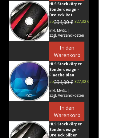
HLS Stockkörper
Sonderdesign -
Dreieck Rot
Standardpreis
Sale-Preis
ab
334,00 €
327,32 €
inkl. MwSt.
|
zzgl. Versandkosten
In den
Warenkorb
HLS Stockkörper
Sonderdesign -
Flaeche Blau
Standardpreis
Sale-Preis
ab
334,00 €
327,32 €
inkl. MwSt.
|
zzgl. Versandkosten
In den
Warenkorb
HLS Stockkörper
Sonderdesign -
Dreieck Silber