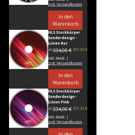
zzgl. Versandkosten
In den
Warenkorb
HLS Stockkörper
Sonderdesign -
Linien Rot
Standardpreis
Sale-Preis
ab
334,00 €
327,32 €
inkl. MwSt.
|
zzgl. Versandkosten
In den
Warenkorb
HLS Stockkörper
Sonderdesign -
Linien Pink
Standardpreis
Sale-Preis
ab
334,00 €
327,32 €
inkl. MwSt.
|
zzgl. Versandkosten
In den