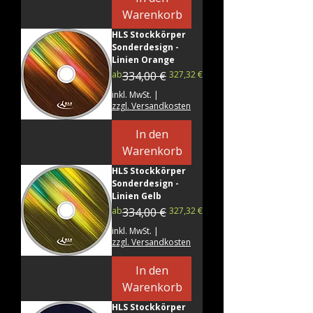
Warenkorb
HLS Stockkörper
Sonderdesign -
Linien Orange
Standardpreis
Sale-Preis
ab
334,00 €
327,32 €
inkl. MwSt.
|
zzgl. Versandkosten
In den
Warenkorb
HLS Stockkörper
Sonderdesign -
Linien Gelb
Standardpreis
Sale-Preis
ab
334,00 €
327,32 €
inkl. MwSt.
|
zzgl. Versandkosten
In den
Warenkorb
HLS Stockkörper