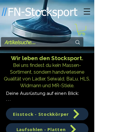
FN-Stocksport
l
l
Wir leben den Stocksport.
Bei uns findest du kein Massen-
Sortiment, sondern handverlesene
Qualität von Ladler, Seiwald, BaLu, HLS,
Widmann und MR-Stiele.
Deine Ausrüstung auf einen Blick:

Eisstöcke & Stockkörper: Vom 
Einsteiger bis zum Turnierprofi.

Eisstock - Stockkörper
Laufsohlen: IFI-gerecht, von extrem 
schnell bis streng gedämpft.

Laufsohlen - Platten