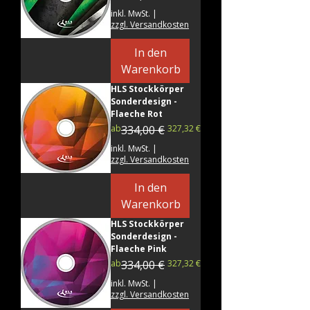
inkl. MwSt.
|
zzgl. Versandkosten
In den
Warenkorb
HLS Stockkörper
Sonderdesign -
Flaeche Rot
Standardpreis
Sale-Preis
ab
334,00 €
327,32 €
inkl. MwSt.
|
zzgl. Versandkosten
In den
Warenkorb
HLS Stockkörper
Sonderdesign -
Flaeche Pink
Standardpreis
Sale-Preis
ab
334,00 €
327,32 €
inkl. MwSt.
|
zzgl. Versandkosten