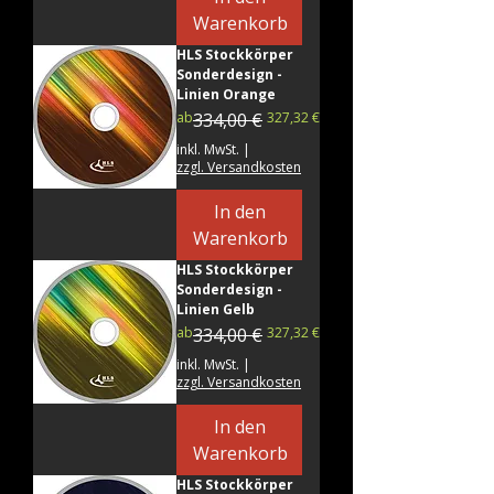
Warenkorb
HLS Stockkörper
Sonderdesign -
Linien Orange
Standardpreis
Sale-Preis
ab
334,00 €
327,32 €
inkl. MwSt.
|
zzgl. Versandkosten
In den
Warenkorb
HLS Stockkörper
Sonderdesign -
Linien Gelb
Standardpreis
Sale-Preis
ab
334,00 €
327,32 €
inkl. MwSt.
|
zzgl. Versandkosten
In den
Warenkorb
HLS Stockkörper