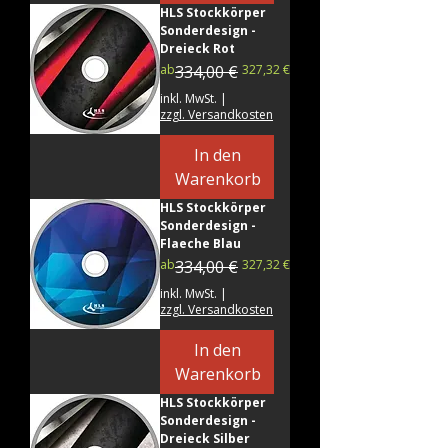
HLS Stockkörper
Sonderdesign -
Dreieck Rot
Standardpreis
Sale-Preis
ab
334,00 €
327,32 €
inkl. MwSt.
|
zzgl. Versandkosten
In den
Warenkorb
HLS Stockkörper
Sonderdesign -
Flaeche Blau
Standardpreis
Sale-Preis
ab
334,00 €
327,32 €
inkl. MwSt.
|
zzgl. Versandkosten
In den
Warenkorb
HLS Stockkörper
Sonderdesign -
Dreieck Silber