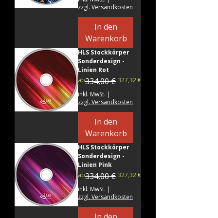
zzgl. Versandkosten
In den
Warenkorb
HLS Stockkörper
Sonderdesign -
Linien Rot
Standardpreis
Sale-Preis
ab
334,00 €
327,32 €
inkl. MwSt.
|
zzgl. Versandkosten
In den
Warenkorb
HLS Stockkörper
Sonderdesign -
Linien Pink
Standardpreis
Sale-Preis
ab
334,00 €
327,32 €
inkl. MwSt.
|
zzgl. Versandkosten
In den