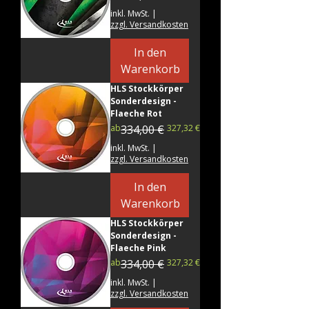
inkl. MwSt.
|
zzgl. Versandkosten
In den
Warenkorb
HLS Stockkörper
Sonderdesign -
Flaeche Rot
Standardpreis
Sale-Preis
ab
334,00 €
327,32 €
inkl. MwSt.
|
zzgl. Versandkosten
In den
Warenkorb
HLS Stockkörper
Sonderdesign -
Flaeche Pink
Standardpreis
Sale-Preis
ab
334,00 €
327,32 €
inkl. MwSt.
|
zzgl. Versandkosten