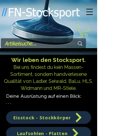
FN-Stocksport
l
l
Wir leben den Stocksport.
Bei uns findest du kein Massen-
Sortiment, sondern handverlesene
Qualität von Ladler, Seiwald, BaLu, HLS,
Widmann und MR-Stiele.
Deine Ausrüstung auf einen Blick:

Eisstöcke & Stockkörper: Vom 
Einsteiger bis zum Turnierprofi.

Eisstock - Stockkörper
Laufsohlen: IFI-gerecht, von extrem 
schnell bis streng gedämpft.

Laufsohlen - Platten