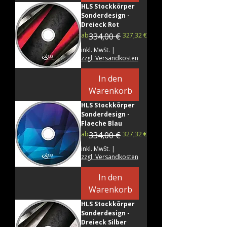
HLS Stockkörper
Sonderdesign -
Dreieck Rot
Standardpreis
Sale-Preis
ab
334,00 €
327,32 €
inkl. MwSt.
|
zzgl. Versandkosten
In den
Warenkorb
HLS Stockkörper
Sonderdesign -
Flaeche Blau
Standardpreis
Sale-Preis
ab
334,00 €
327,32 €
inkl. MwSt.
|
zzgl. Versandkosten
In den
Warenkorb
HLS Stockkörper
Sonderdesign -
Dreieck Silber