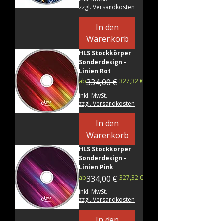
zzgl. Versandkosten
In den
Warenkorb
HLS Stockkörper
Sonderdesign -
Linien Rot
Standardpreis
Sale-Preis
ab
334,00 €
327,32 €
inkl. MwSt.
|
zzgl. Versandkosten
In den
Warenkorb
HLS Stockkörper
Sonderdesign -
Linien Pink
Standardpreis
Sale-Preis
ab
334,00 €
327,32 €
inkl. MwSt.
|
zzgl. Versandkosten
In den