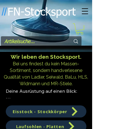
FN-Stocksport
l
l
Wir leben den Stocksport.
Bei uns findest du kein Massen-
Sortiment, sondern handverlesene
Qualität von Ladler, Seiwald, BaLu, HLS,
Widmann und MR-Stiele.
Deine Ausrüstung auf einen Blick:

Eisstöcke & Stockkörper: Vom 
Einsteiger bis zum Turnierprofi.

Eisstock - Stockkörper
Laufsohlen: IFI-gerecht, von extrem 
schnell bis streng gedämpft.

Laufsohlen - Platten