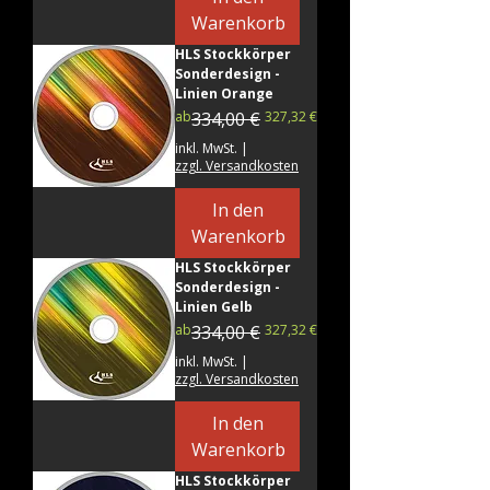
Warenkorb
HLS Stockkörper
Sonderdesign -
Linien Orange
Standardpreis
Sale-Preis
ab
334,00 €
327,32 €
inkl. MwSt.
|
zzgl. Versandkosten
In den
Warenkorb
HLS Stockkörper
Sonderdesign -
Linien Gelb
Standardpreis
Sale-Preis
ab
334,00 €
327,32 €
inkl. MwSt.
|
zzgl. Versandkosten
In den
Warenkorb
HLS Stockkörper