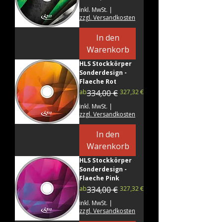
inkl. MwSt.
|
zzgl. Versandkosten
In den
Warenkorb
HLS Stockkörper
Sonderdesign -
Flaeche Rot
Standardpreis
Sale-Preis
ab
334,00 €
327,32 €
inkl. MwSt.
|
zzgl. Versandkosten
In den
Warenkorb
HLS Stockkörper
Sonderdesign -
Flaeche Pink
Standardpreis
Sale-Preis
ab
334,00 €
327,32 €
inkl. MwSt.
|
zzgl. Versandkosten